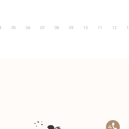
4
05
06
07
08
09
10
11
12
1
Подпишитесь на нас:
@
innabazhan_weddings