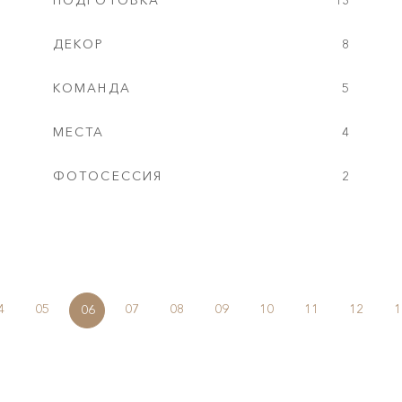
ПОДГОТОВКА
13
ДЕКОР
8
КОМАНДА
5
МЕСТА
4
ФОТОСЕССИЯ
2
4
05
07
08
09
10
11
12
1
06