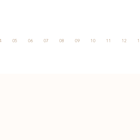
4
05
06
07
08
09
10
11
12
1
Подпишитесь на нас:
@
innabazhan_weddings