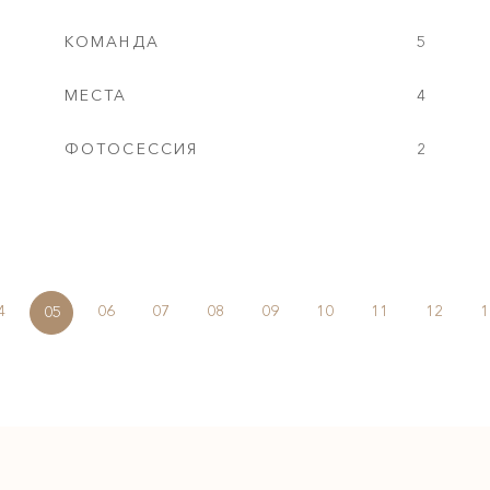
КОМАНДА
5
МЕСТА
4
ФОТОСЕССИЯ
2
4
06
07
08
09
10
11
12
1
05
Подпишитесь на нас:
@
innabazhan_weddings